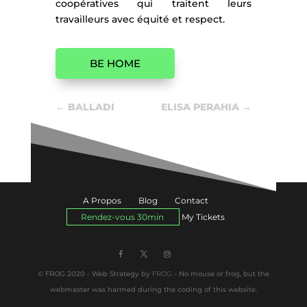
coopératives qui traitent leurs
travailleurs avec équité et respect.
BE HOME
←
BALLADI
ELISA PERAHIA
→
A Propos
Blog
Contact
Rendez-vous 30min
My Tickets
© FROG 2020 - Web Strategy by
FROG
- No mouse or frog, but the
webmaster was harmed during the coding of this website.