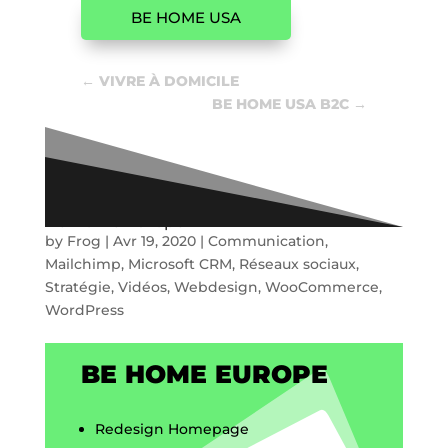
BE HOME USA
←
VIVRE À DOMICILE
BE HOME USA B2C
→
Be Home Europe
by
Frog
|
Avr 19, 2020
|
Communication
,
Mailchimp
,
Microsoft CRM
,
Réseaux sociaux
,
Stratégie
,
Vidéos
,
Webdesign
,
WooCommerce
,
WordPress
BE HOME EUROPE
Redesign Homepage