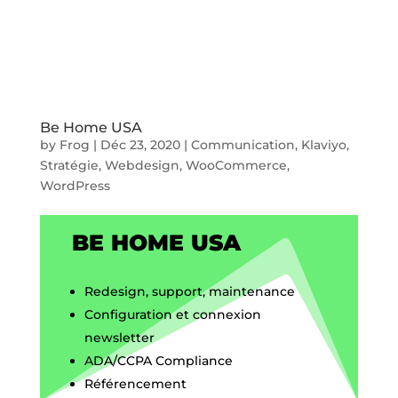
Be Home USA
by
Frog
|
Déc 23, 2020
|
Communication
,
Klaviyo
,
Stratégie
,
Webdesign
,
WooCommerce
,
WordPress
BE HOME USA
Redesign, support, maintenance
Configuration et connexion
newsletter
ADA/CCPA Compliance
Référencement