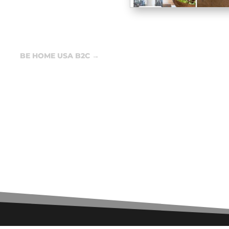
BE HOME USA B2C
→