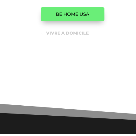
BE HOME USA
←
VIVRE À DOMICILE