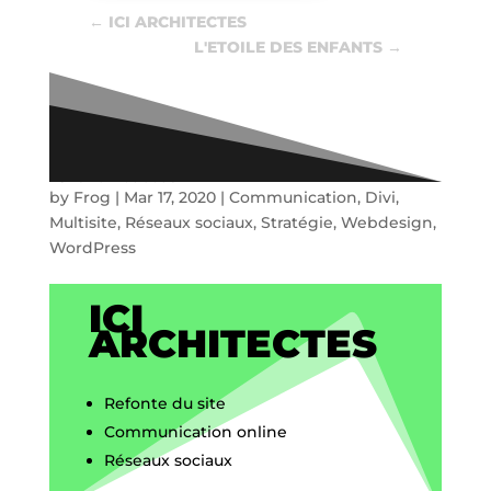
←
ICI ARCHITECTES
L'ETOILE DES ENFANTS
→
ICI architectes
by
Frog
|
Mar 17, 2020
|
Communication
,
Divi
,
Multisite
,
Réseaux sociaux
,
Stratégie
,
Webdesign
,
WordPress
ICI
ARCHITECTES
Refonte du site
Communication online
Réseaux sociaux