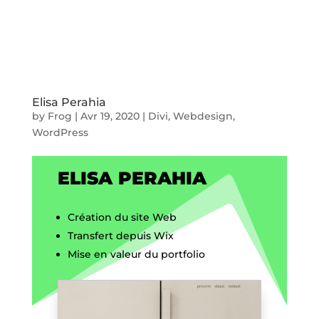
Elisa Perahia
by
Frog
|
Avr 19, 2020
|
Divi
,
Webdesign
,
WordPress
ELISA PERAHIA
Création du site Web
Transfert depuis Wix
Mise en valeur du portfolio